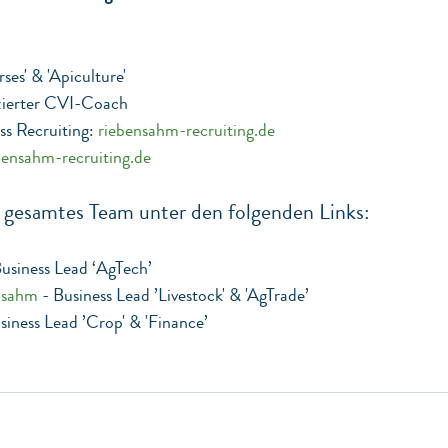
ses' & 'Apiculture'
izierter CVI-Coach
s Recruiting: 
riebensahm-recruiting.de
bensahm-recruiting.de
r gesamtes Team unter den folgenden Links: 
Business Lead ‘AgTech’
nsahm
 - Business Lead ’Livestock' & 'AgTrade’ 
siness Lead ’Crop' & 'Finance’ 