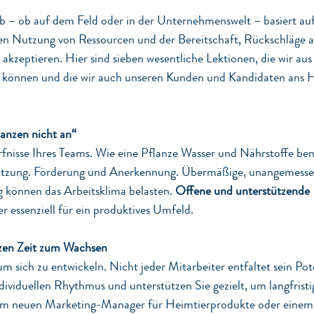
eb – ob auf dem Feld oder in der Unternehmenswelt – basiert auf
en Nutzung von Ressourcen und der Bereitschaft, Rückschläge als
kzeptieren. Hier sind sieben wesentliche Lektionen, die wir aus 
n können und die wir auch unseren Kunden und Kandidaten ans H
lanzen nicht an“
fnisse Ihres Teams. Wie eine Pflanze Wasser und Nährstoffe ben
ützung. Förderung und Anerkennung. Übermäßige, unangemessen
 können das Arbeitsklima belasten. 
Offene und unterstützende 
her essenziell für ein produktives Umfeld.
nzen Zeit zum Wachsen
m sich zu entwickeln. Nicht jeder Mitarbeiter entfaltet sein Pote
dividuellen Rhythmus und unterstützen Sie gezielt, um langfris
inem neuen Marketing-Manager für Heimtierprodukte oder einem