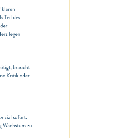
 klaren 
 Teil des 
der 
erz legen 
ötigt, braucht 
e Kritik oder 
nzial sofort. 
tig Wachstum zu 
 