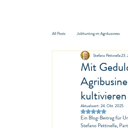
Unterne
All Posts
Jobhunting im Agribusiness
Stefano Pettinella
23. 
Mit Geduld
Agribusine
kultivieren
Aktualisiert:
24. Okt. 2025
Mit NaN von 5 Sterne
Ein Blog-Beitrag für U
Stefano Pettinella, Par