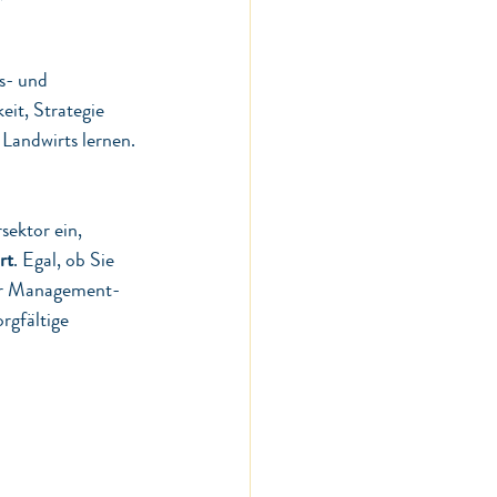
s- und 
it, Strategie 
 Landwirts lernen.
sektor ein, 
rt
. Egal, ob Sie 
der Management-
rgfältige 