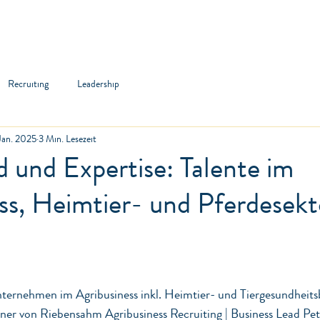
hmen
Kandidaten
Jobportal
Über uns
Recruiting
Leadership
Jan. 2025
3 Min. Lesezeit
 und Expertise: Talente im
ss, Heimtier- und Pferdesekt
n bewertet.
nternehmen im Agribusiness inkl. Heimtier- und Tiergesundheits
tner von Riebensahm Agribusiness Recruiting | Business Lead Pet