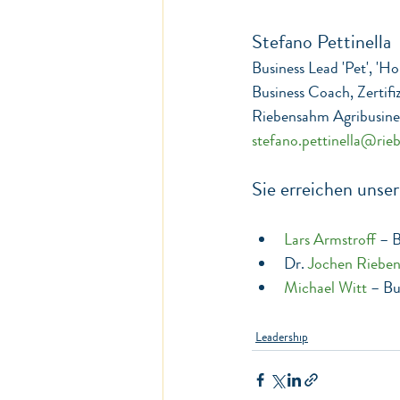
Stefano Pettinella
Business Lead 'Pet', 'Hor
Business Coach, Zertif
Riebensahm Agribusines
stefano.pettinella@rie
Sie erreichen unse
Lars Armstroff
 – 
Dr. 
Jochen Riebe
Michael Witt
 – Bu
Leadership