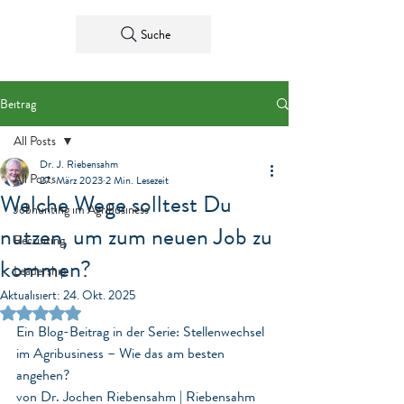
Suche
Beitrag
All Posts
Dr. J. Riebensahm
All Posts
27. März 2023
2 Min. Lesezeit
Welche Wege solltest Du
Jobhunting im Agribusiness
nutzen, um zum neuen Job zu
Recruiting
kommen?
Leadership
Aktualisiert:
24. Okt. 2025
Mit NaN von 5 Sternen bewertet.
Ein Blog-Beitrag in der Serie: Stellenwechsel 
im Agribusiness – Wie das am besten 
angehen?
von Dr. Jochen Riebensahm | Riebensahm 