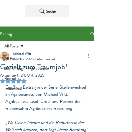
Suche
Beitrag
All Posts
Michael Witt
All Posts
22. Nov. 2023
2 Min. Lesezeit
Gezielt zum Traumjob!
Jobhunting im Agribusiness
Aktualisiert:
24. Okt. 2025
Recruiting
Mit NaN von 5 Sternen bewertet.
Ein Blog-Beitrag in der Serie 'Stellenwechsel 
Leadership
im Agribusiness' von Michael Witt, 
Agribusiness Lead 'Crop' und Partner der 
Riebensahm Agribusiness Recruiting
„Wo Deine Talente und die Bedürfnisse der 
Welt sich kreuzen, dort liegt Deine Berufung“ 