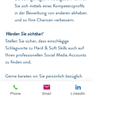
Sie sich mittels eines Kompetenzprofils 
in der Bewerbung von anderen abheben 
und so Ihre Chancen verbessern.
Werden Sie sichtbar!
Stellen Sie sicher, dass einschlägige 
Schlagworte zu Hard & Soft Skills auch auf 
Ihren professionellen Social Media Accounts 
zu finden sind.
Gerne beraten wir Sie persönlich bezüglich 
Ihrer (Neu-) Positionierung rund um das 
Agribusiness einschließlich Heimtiernahrung. 
Phone
Email
LinkedIn
Ihre Berater und Coaches von Riebensahm 
Recruiting sind für Sie da. Sie erreichen uns 
unter den folgenden 
Kontaktdaten
:
Bettina      Lichtenberg – 
Coaching  
Lead
Stefano Pettinella – 
Pet Industry Lead