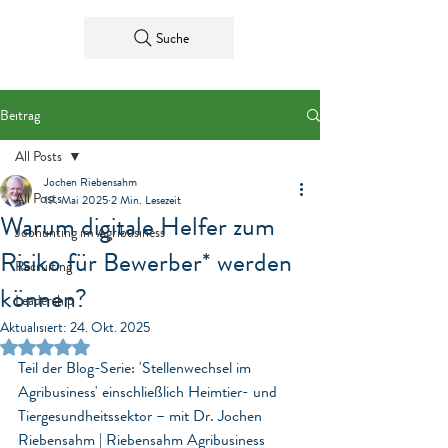
Suche
Beitrag
All Posts
Jochen Riebensahm
All Posts
19. Mai 2025
2 Min. Lesezeit
Warum digitale Helfer zum
Jobhunting im Agribusiness
Risiko für Bewerber* werden
Recruiting
können?
Leadership
Aktualisiert:
24. Okt. 2025
Mit NaN von 5 Sternen bewertet.
Teil der Blog-Serie: 'Stellenwechsel im 
Agribusiness' einschließlich Heimtier- und 
Tiergesundheitssektor – mit Dr. Jochen 
Riebensahm | Riebensahm Agribusiness 