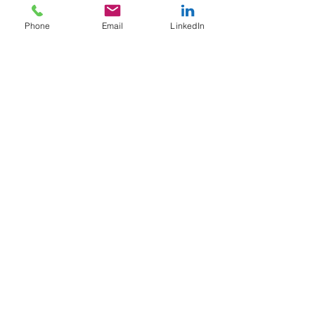
https://tinyurl.com/JRiebensahm
Phone
Email
LinkedIn
*Anmerkung: wenn wir in unseren Beiträgen 
oder Blogs die männliche Form wählen, sind 
damit selbstverständlich alle Geschlechter 
gemeint.
Jobhunting
Karriere
Personalberater
Jobhunting im Agribusiness
Aktuelle Beiträge
Alle ansehen