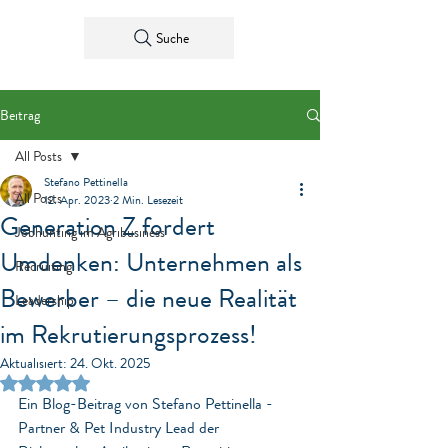
Suche
Beitrag
All Posts
Stefano Pettinella
All Posts
12. Apr. 2023
2 Min. Lesezeit
Generation Z fordert
Jobhunting im Agribusiness
Umdenken: Unternehmen als
Recruiting
Bewerber – die neue Realität
Leadership
im Rekrutierungsprozess!
Aktualisiert:
24. Okt. 2025
Mit NaN von 5 Sternen bewertet.
Ein Blog-Beitrag von Stefano Pettinella - 
Partner & Pet Industry Lead der 